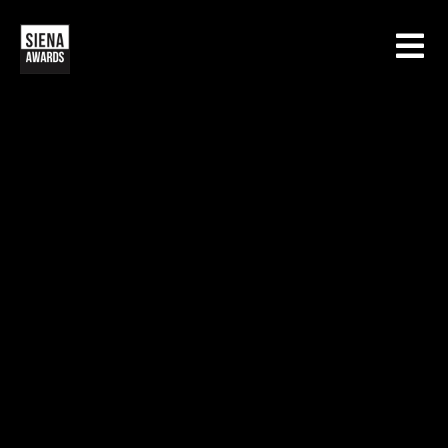
HOME
CONCORSI
SIENA INTERNATIONAL PHOTO AWARDS
MOSTRE
CREATIVE PHOTO AWARDS
GALLERIA
DRONE PHOTO AWARDS