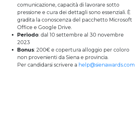
comunicazione, capacità di lavorare sotto
pressione e cura dei dettagli sono essenziali. È
gradita la conoscenza del pacchetto Microsoft
Office e Google Drive.
Periodo
: dal 10 settembre al 30 novembre
2023
Bonus
: 200€ e copertura alloggio per coloro
non provenienti da Siena e provincia.
Per candidarsi scrivere a
help@sienawards.com
Rapporti con il pubblico/biglietteria: minimo 8
pax
Provenienza
: locale
Lingue
: inglese fluente
Periodo
: dal 01 ottobre al 30 novembre
Bonus
: 500€
Per candidarsi scrivere a
help@sienawards.com