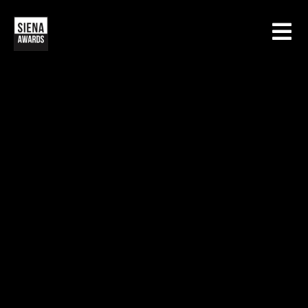
HOME
CONCORSI
SIENA INTERNATIONAL PHOTO AWARDS
MOSTRE
CREATIVE PHOTO AWARDS
GALLERIA
DRONE PHOTO AWARDS