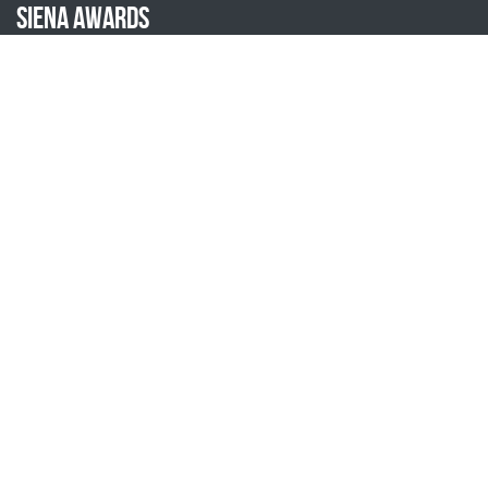
Siena Awards
Sede legale:
Strada Massetana Romana 50/A
53100 Siena (SI) – Italy
help@sienawards.com
Tel: ‭+39 350 1296678
L’iniziativa
Come Raggiungerci
About
Team
Press
Partner
Volontari
Mostre precedenti