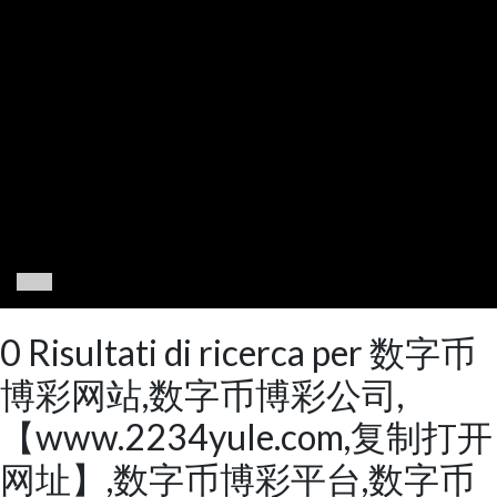
0 Risultati di ricerca per 数字币
博彩网站,数字币博彩公司,
【www.2234yule.com,复制打开
网址】,数字币博彩平台,数字币