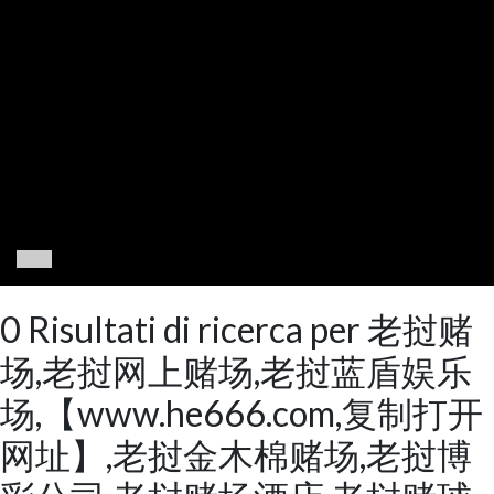
0 Risultati di ricerca per 老挝赌
场,老挝网上赌场,老挝蓝盾娱乐
场,【www.he666.com,复制打开
网址】,老挝金木棉赌场,老挝博