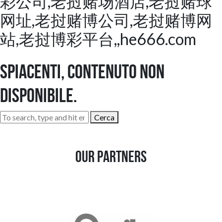
彩公司,老挝赌场酒店,老挝赌球
网址,老挝赌博公司,老挝赌博网
站,老挝博彩平台,,he666.com
Spiacenti, contenuto non
disponibile.
Cerca
Our Partners