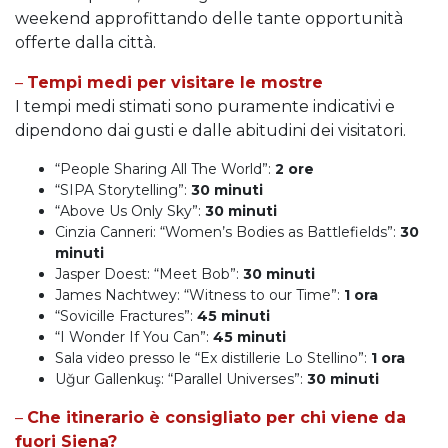
weekend approfittando delle tante opportunità
offerte dalla città.
–
Tempi medi per visitare le mostre
I tempi medi stimati sono puramente indicativi e
dipendono dai gusti e dalle abitudini dei visitatori.
“People Sharing All The World”:
2 ore
“SIPA Storytelling”:
30 minuti
“Above Us Only Sky”:
30 minuti
Cinzia Canneri: “Women’s Bodies as Battlefields”:
30
minuti
Jasper Doest: “Meet Bob”:
30 minuti
James Nachtwey: “Witness to our Time”:
1 ora
“Sovicille Fractures”:
45 minuti
“I Wonder If You Can”:
45 minuti
Sala video presso le “Ex distillerie Lo Stellino”:
1 ora
Uğur Gallenkuş: “Parallel Universes”:
30 minuti
–
Che itinerario è consigliato per chi viene da
fuori Siena?